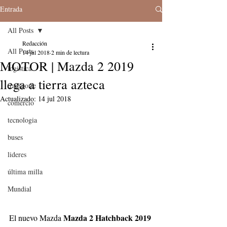
Entrada
All Posts
Redacción
All Posts
14 jul 2018
2 min de lectura
MOTOR | Mazda 2 2019
logistica
llega a tierra azteca
transporte
Actualizado:
14 jul 2018
comercio
tecnologia
buses
lideres
última milla
Mundial
Mazda 2 Hatchback 2019 
El nuevo Mazda 