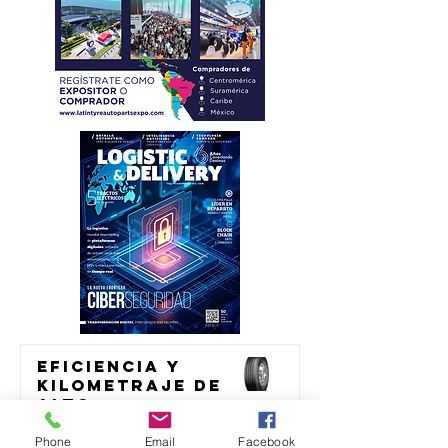
Eficiencia y
kilometraje de
alto
rendimiento
transporte
para el
Phone
Email
Facebook