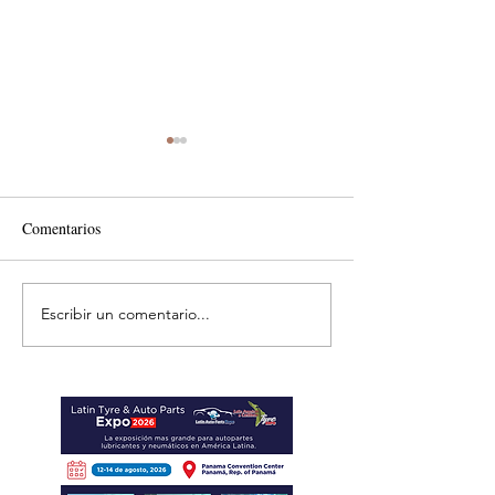
Comentarios
Escribir un comentario...
México acelera
Samsara evolucion
consolidación de TI
marca