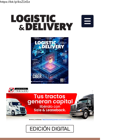
https://bit.ly/4oZ1tGz
EDICIÓN DIGITAL