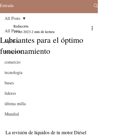
Entrada
All Posts
Redacción
All Posts
19 oct 2023
2 min de lectura
Lubriantes para el óptimo
logistica
funcionamiento
transporte
comercio
tecnologia
buses
lideres
última milla
Mundial
La revisión de líquidos de tu motor Diésel 