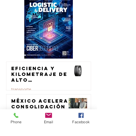
Eficiencia y
kilometraje de
alto
rendimiento
transporte
para el
transporte de
México acelera
23 jul
carga
consolidación
de TI
tecnologia
Phone
Email
Facebook
Samsara
23 jul