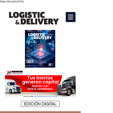
https://bit.ly/4oZ1tGz
EDICIÓN DIGITAL