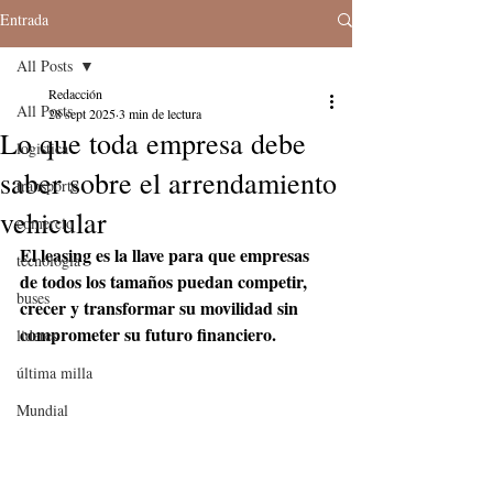
Entrada
All Posts
Redacción
All Posts
28 sept 2025
3 min de lectura
Lo que toda empresa debe
logistica
saber sobre el arrendamiento
transporte
vehicular
comercio
El leasing es la llave para que empresas 
tecnologia
de todos los tamaños puedan competir, 
buses
crecer y transformar su movilidad sin 
comprometer su futuro financiero.
lideres
última milla
Mundial