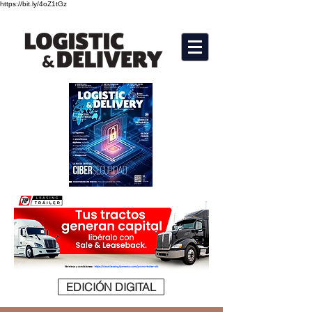
https://bit.ly/4oZ1tGz
EDICIÓN DIGITAL