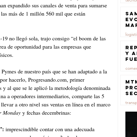
tecno
n expandido sus canales de venta para sumarse 
23 jul
 las más de 1 millón 560 mil que están 
Sa
ev
ma
logist
-19 no llegó sola, trajo consigo “el boom de las 
rea de oportunidad para las empresas que 
23 jul
Re
y 
sicos. 
fu
lu
comer
s Pymes de nuestro país que se han adaptado a la 
n por hacerlo, Progresando.com, primer 
23 jul
MT
 y al que se le aplicó la metodología denominada 
pr
se
a a operadores intermediarios, comparte las 5 
co
trans
levar a otro nivel sus ventas en línea en el marco 
ma
ce
r Monday
 y fechas decembrinas: 
23 jul
”: 
imprescindible contar con una adecuada 