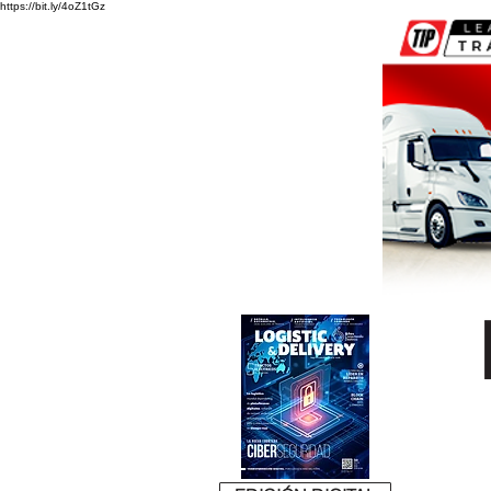
https://bit.ly/4oZ1tGz