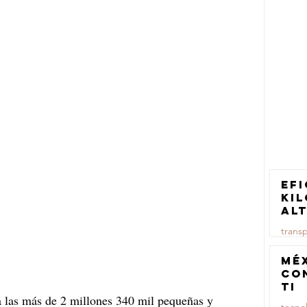
Efi
ki
al
pa
trans
tr
ca
23 jul
Mé
co
TI
a las más de 2 millones 340 mil pequeñas y 