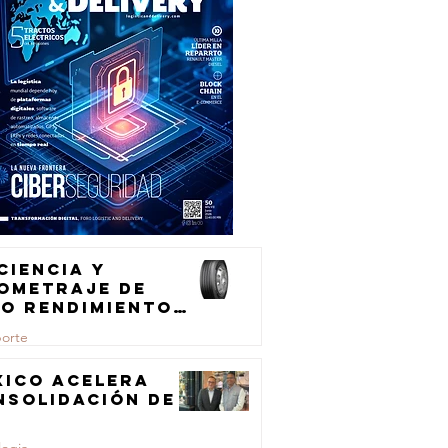
ciencia y
lometraje de
to rendimiento
ra el
porte
ansporte de
rga
xico acelera
nsolidación de