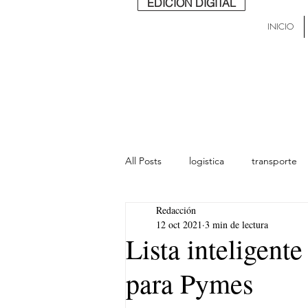
EDICIÓN DIGITAL
INICIO
All Posts
logistica
transporte
Redacción
lideres
última milla
Mund
12 oct 2021
3 min de lectura
Lista inteligen
para Pymes