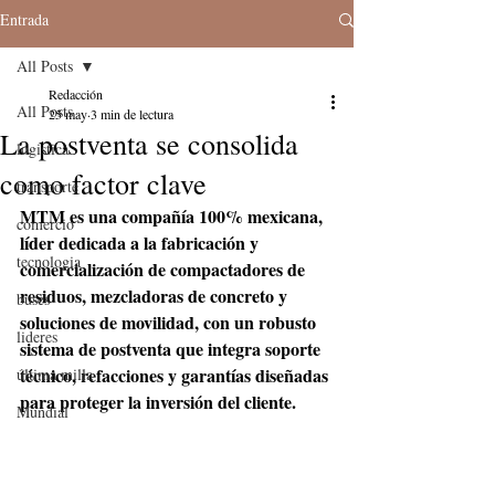
Entrada
All Posts
Redacción
All Posts
25 may
3 min de lectura
La postventa se consolida
logistica
como factor clave
transporte
MTM es una compañía 100% mexicana, 
comercio
líder dedicada a la fabricación y 
tecnologia
comercialización de compactadores de 
residuos, mezcladoras de concreto y 
buses
soluciones de movilidad, con un robusto 
lideres
sistema de postventa que integra soporte 
técnico, refacciones y garantías diseñadas 
última milla
para proteger la inversión del cliente.
Mundial