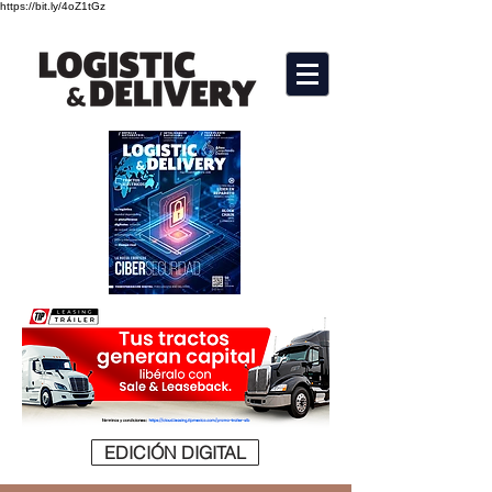
https://bit.ly/4oZ1tGz
EDICIÓN DIGITAL