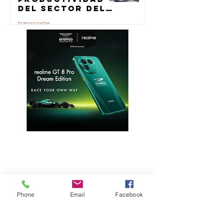
del sector del
concreto con
transporte
manufactura
certificada
23 jul
Phone
Email
Facebook