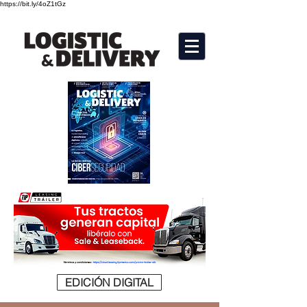
https://bit.ly/4oZ1tGz
EDICIÓN DIGITAL