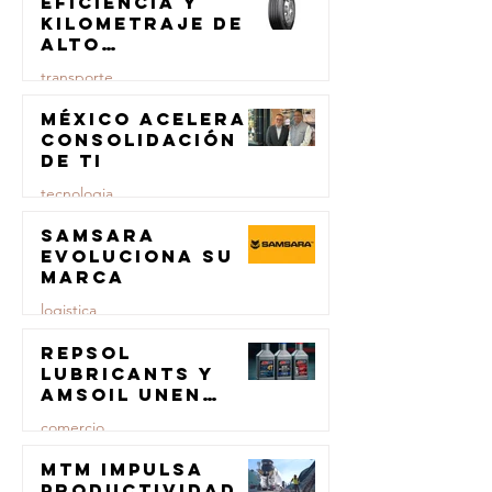
Eficiencia y
kilometraje de
alto
rendimiento
transporte
para el
transporte de
México acelera
23 jul
carga
consolidación
de TI
tecnologia
Samsara
23 jul
evoluciona su
marca
logistica
Repsol
23 jul
Lubricants y
AMSOIL unen
fuerzas en
comercio
lubricación
eólica
MTM impulsa
23 jul
productividad