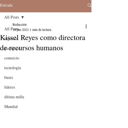
Entrada
All Posts
Redacción
All Posts
18 jun 2021
1 min de lectura
Kissel Reyes como directora
logistica
de recursos humanos
transporte
comercio
tecnologia
buses
lideres
última milla
Mundial