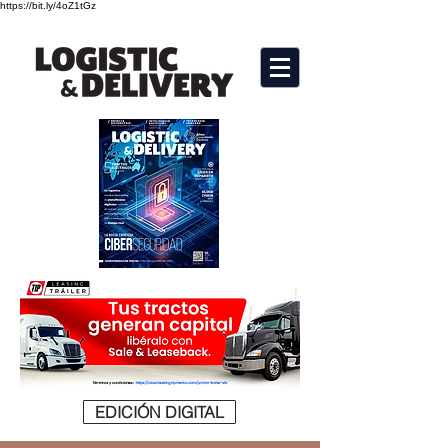
https://bit.ly/4oZ1tGz
EDICIÓN DIGITAL