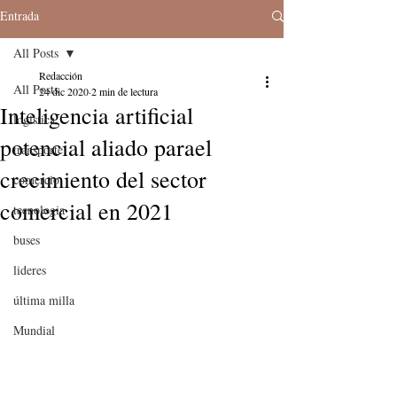
Entrada
All Posts
Redacción
All Posts
24 dic 2020
2 min de lectura
Inteligencia artificial
logistica
potencial aliado parael
transporte
crecimiento del sector
comercio
comercial en 2021
tecnologia
buses
lideres
última milla
Mundial