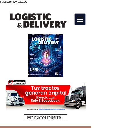
https://bit.ly/4oZ1tGz
EDICIÓN DIGITAL