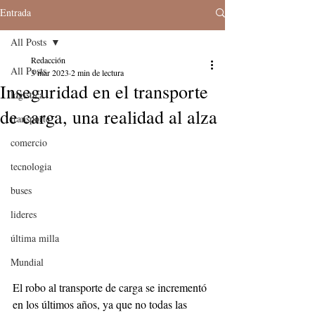
Entrada
All Posts
Redacción
All Posts
3 mar 2023
2 min de lectura
Inseguridad en el transporte
logistica
de carga, una realidad al alza
transporte
comercio
tecnologia
buses
lideres
última milla
Mundial
El robo al transporte de carga se incrementó 
en los últimos años, ya que no todas las 