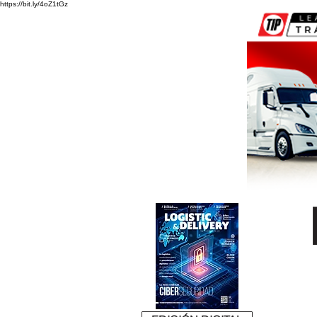
https://bit.ly/4oZ1tGz