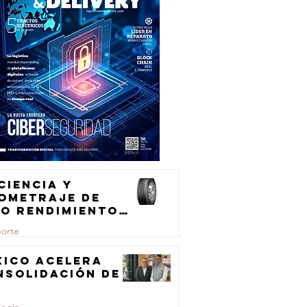
ciencia y
lometraje de
to rendimiento
ra el
porte
ansporte de
rga
xico acelera
nsolidación de