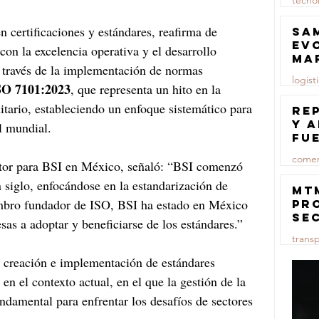
tecno
23 jul
 certificaciones y estándares, reafirma de 
Sa
ev
n la excelencia operativa y el desarrollo 
ma
a través de la implementación de normas 
logist
SO 7101:2023
, que representa un hito en la 
nitario, estableciendo un enfoque sistemático para 
23 jul
Re
y 
l mundial.
fu
lu
comer
ctor para BSI en México, señaló: “BSI comenzó 
siglo, enfocándose en la estandarización de 
23 jul
MT
bro fundador de ISO, BSI ha estado en México 
pr
se
as a adoptar y beneficiarse de los estándares.”
co
trans
ma
ce
a creación e implementación de estándares 
23 jul
en el contexto actual, en el que la gestión de la 
undamental para enfrentar los desafíos de sectores 