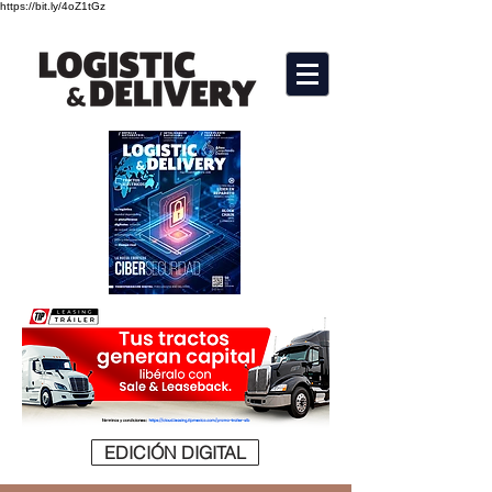
https://bit.ly/4oZ1tGz
EDICIÓN DIGITAL