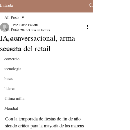
Entrada
All Posts
Por Flavio Pallotti
All Posts
5 oct 2025
3 min de lectura
IA conversacional, arma
logistica
secreta del retail
transporte
comercio
tecnologia
buses
lideres
última milla
Mundial
Con la temporada de fiestas de fin de año 
siendo crítica para la mayoría de las marcas 