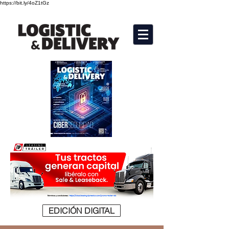
https://bit.ly/4oZ1tGz
EDICIÓN DIGITAL