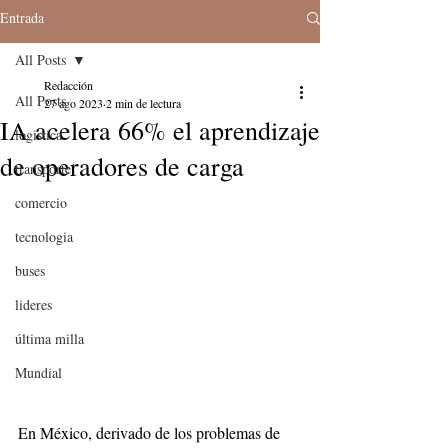
Entrada
All Posts
Redacción
All Posts
27 ago 2023
2 min de lectura
IA acelera 66% el aprendizaje
logistica
de operadores de carga
transporte
comercio
tecnologia
buses
lideres
última milla
Mundial
En México, derivado de los problemas de 