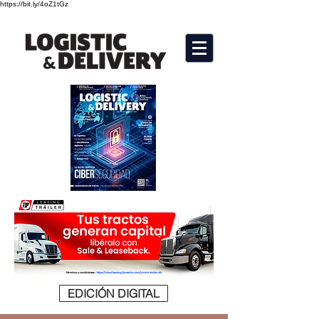
https://bit.ly/4oZ1tGz
EDICIÓN DIGITAL