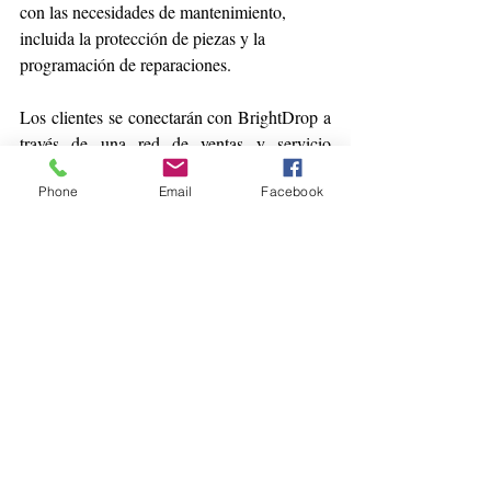
con las necesidades de mantenimiento, 
incluida la protección de piezas y la 
programación de reparaciones.
Los clientes se conectarán con BrightDrop a 
través de una red de ventas y servicio 
independiente, aprovechando una red de 
Phone
Email
Facebook
distribuidores BrightDrop, recientemente 
establecida, para respaldar ventas y servicio 
de vehículos.
logistica
Entradas recientes
Ver todo