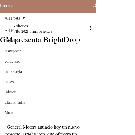
Entrada
All Posts
Redacción
All Posts
1 feb 2021
6 min de lectura
GM presenta BrightDrop
logistica
transporte
comercio
tecnologia
buses
lideres
última milla
Mundial
 General Motors anunció hoy un nuevo 
negocio, BrightDrop, que ofrecerá un 