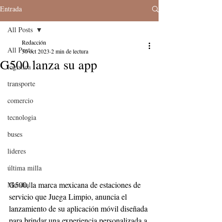
Entrada
All Posts
Redacción
All Posts
30 oct 2023
2 min de lectura
G500 lanza su app
logistica
transporte
comercio
tecnologia
buses
lideres
última milla
G500, la marca mexicana de estaciones de 
Mundial
servicio que Juega Limpio, anuncia el 
lanzamiento de su aplicación móvil diseñada 
para brindar una experiencia personalizada a 