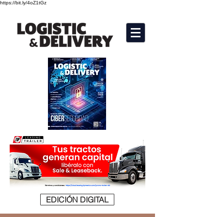
https://bit.ly/4oZ1tGz
EDICIÓN DIGITAL