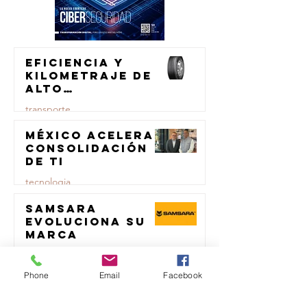
Eficiencia y
kilometraje de
alto
rendimiento
transporte
para el
transporte de
México acelera
23 jul
carga
consolidación
de TI
tecnologia
Samsara
23 jul
evoluciona su
marca
logistica
Phone
Email
Facebook
Repsol
23 jul
Lubricants y
AMSOIL unen