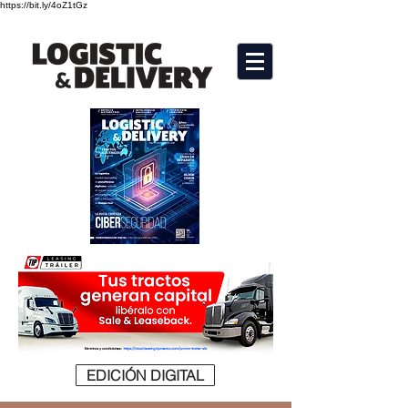
https://bit.ly/4oZ1tGz
EDICIÓN DIGITAL