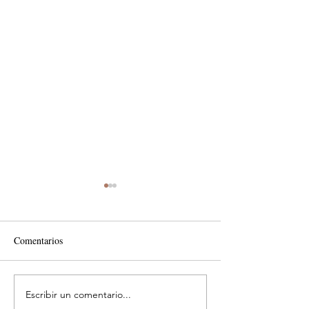
Comentarios
Escribir un comentario...
Con 80 nuevos autobuses
Mercedes-Benz im