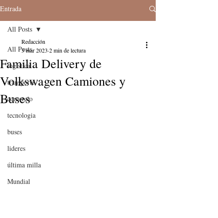
Entrada
All Posts
Redacción
All Posts
3 mar 2023
2 min de lectura
Familia Delivery de
logistica
Volkswagen Camiones y
transporte
Buses
comercio
tecnologia
buses
lideres
última milla
Mundial