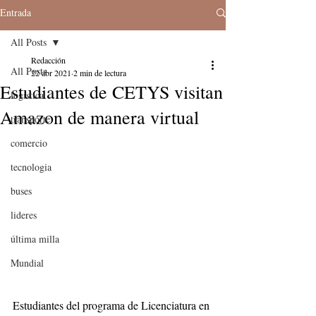
Entrada
All Posts
Redacción
All Posts
22 abr 2021
2 min de lectura
Estudiantes de CETYS visitan
logistica
Amazon de manera virtual
transporte
comercio
tecnologia
buses
lideres
última milla
Mundial
Estudiantes del programa de Licenciatura en 