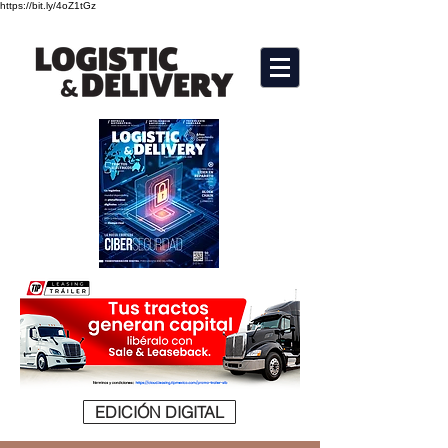
https://bit.ly/4oZ1tGz
EDICIÓN DIGITAL