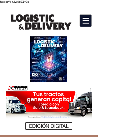
https://bit.ly/4oZ1tGz
EDICIÓN DIGITAL