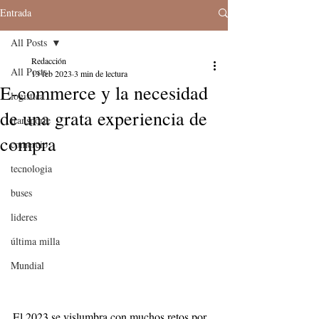
Entrada
All Posts
Redacción
All Posts
13 feb 2023
3 min de lectura
E-commerce y la necesidad
logistica
de una grata experiencia de
transporte
compra
comercio
tecnologia
buses
lideres
última milla
Mundial
El 2023 se vislumbra con muchos retos por 