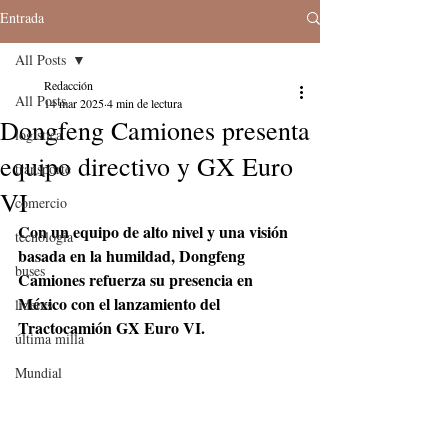
Entrada
All Posts
Redacción
All Posts
14 mar 2025
4 min de lectura
Dongfeng Camiones presenta
logistica
equipo directivo y GX Euro
transporte
VI
comercio
Con un equipo de alto nivel y una visión 
tecnologia
basada en la humildad, Dongfeng 
buses
Camiones refuerza su presencia en 
México con el lanzamiento del 
lideres
Tractocamión GX Euro VI.
última milla
Mundial