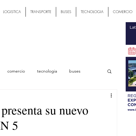
LOGISTICA
TRANSPORTE
BUSES
TECNOLOGIA
COMERCIO
comercio
tecnologia
buses
ial
 presenta su nuevo
N 5