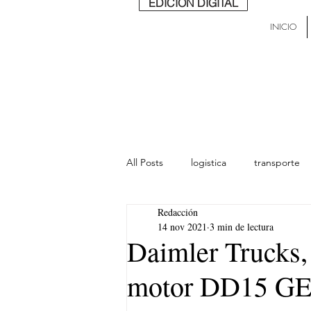
EDICIÓN DIGITAL
INICIO
All Posts
logistica
transporte
Redacción
lideres
última milla
Mund
14 nov 2021
3 min de lectura
Daimler Trucks,
motor DD15 GE