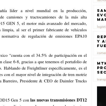
tecno
23 jul
ñía líder a nivel mundial en la producción, 
Sa
ev
 de camiones y tractocamiones de la más alta 
ma
DD15 GEN 5, el motor más avanzado del mercado, 
logist
 limpia, al ser el primer fabricante de vehículos 
 normativa de regulación de emisiones EPA10 
23 jul
Re
y 
fu
lu
comer
ico “cuenta con el 34.5% de participación en el 
 clase 6-8, gracias a que tenemos el portafolio de 
23 jul
MT
 Hablando de Freightliner específicamente, es el 
pr
se
s con el mayor nivel de integración de tren motriz 
co
trans
a Barreiro, Presidente & CEO de Daimler Trucks 
ma
ce
23 jul
las nuevas transmisiones DT12 
r DD15 Gen 5 con 