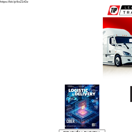
https://bit.ly/4oZ1tGz