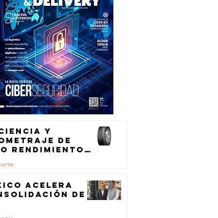
ciencia y
lometraje de
to rendimiento
ra el
porte
ansporte de
rga
xico acelera
nsolidación de