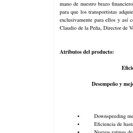
mano de nuestro brazo financiero
para que los transportistas adqu
exclusivamente para ellos y así c
Claudio de la Peña, Director de 
Atributos del producto:
Efic
Desempeño y mejor
            •          Downspee
            •          Eficienc
            •          Nuevos rating