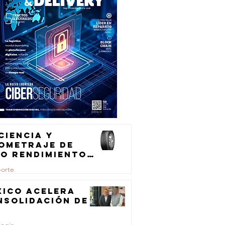
ciencia y
lometraje de
to rendimiento
ra el
porte
ansporte de
rga
xico acelera
nsolidación de