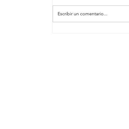
Escribir un comentario...
Guadalajara se une a Volvo Buse
para moldear ciudades más
sostenibles
SUSCRÍBETE
NEWSLETTER
CONTACTO