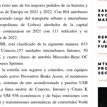
tecno
éxito uno de los mayores pedidos de su historia y 
23 jul
Sa
nsas de Europa en 2021 y 2022. Con 864 autobuses 
ev
iendo cargo del transporte urbano e interurbano 
ma
politana de Lisboa) alrededor de la capital 
logist
as comenzaron en 2021 con 111 vehículos y se 
23 jul
re de 2022.
Re
y 
ML está clasificado de la siguiente manera: 633 
fu
Conecto,157 unidades interurbanos Intouro, 50 
lu
comer
K y cuatro chasis de autobús Mercedes-Benz OC 
uses Sprinter.
23 jul
MT
pr
 la estrella son seguros y cómodos, con equipos 
se
nado activo Preventive Brake Assist, el monitoreo 
co
trans
ma
, sistemas de aire acondicionado y puertos USB 
ce
 La línea motriz de Conecto, Intouro y Citaro K 
23 jul
z OM 936 económicos y de bajas emisiones con 
y transmisiones automáticas de convertidor Voith 