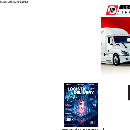
https://bit.ly/4oZ1tGz