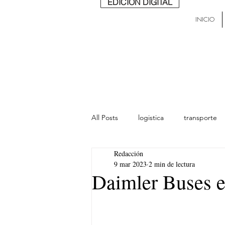
EDICIÓN DIGITAL
INICIO
All Posts
logistica
transporte
Redacción
lideres
última milla
Mund
9 mar 2023
2 min de lectura
Daimler Buses 