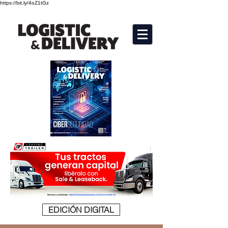
https://bit.ly/4oZ1tGz
EDICIÓN DIGITAL