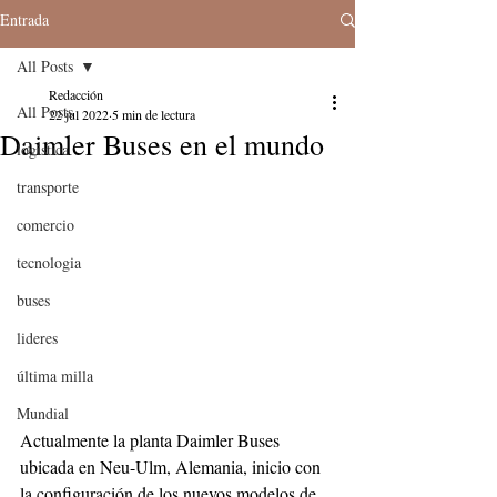
Entrada
All Posts
Redacción
All Posts
22 jul 2022
5 min de lectura
Daimler Buses en el mundo
logistica
transporte
comercio
tecnologia
buses
lideres
última milla
Mundial
Actualmente la planta Daimler Buses 
ubicada en Neu-Ulm, Alemania, inicio con 
la configuración de los nuevos modelos de 