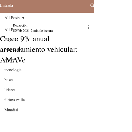
Entrada
All Posts
Redacción
All Posts
22 feb 2021
2 min de lectura
Crece 9% anual
logistica
arrendamiento vehicular:
transporte
AMAVe
comercio
tecnologia
buses
lideres
última milla
Mundial