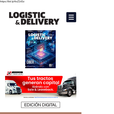
https://bit.ly/4oZ1tGz
EDICIÓN DIGITAL