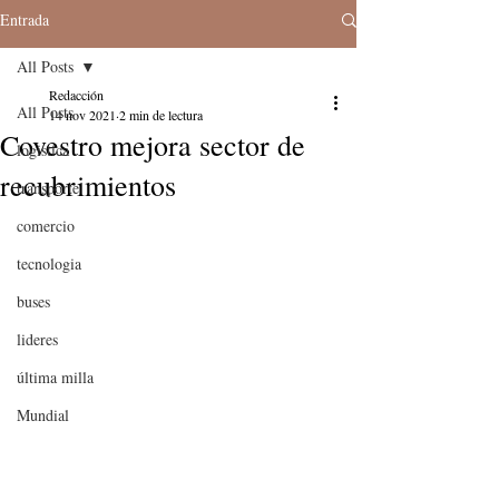
Entrada
All Posts
Redacción
All Posts
14 nov 2021
2 min de lectura
Covestro mejora sector de
logistica
recubrimientos
transporte
comercio
tecnologia
buses
lideres
última milla
Mundial