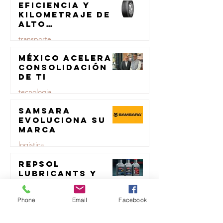
Eficiencia y
kilometraje de
alto
rendimiento
transporte
para el
transporte de
México acelera
23 jul
carga
consolidación
de TI
tecnologia
Samsara
23 jul
evoluciona su
marca
logistica
Repsol
23 jul
Lubricants y
AMSOIL unen
fuerzas en
comercio
Phone
Email
Facebook
lubricación
eólica
MTM impulsa
23 jul