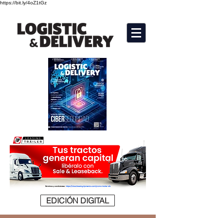
https://bit.ly/4oZ1tGz
EDICIÓN DIGITAL