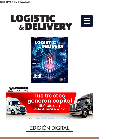
https://bit.ly/4oZ1tGz
EDICIÓN DIGITAL