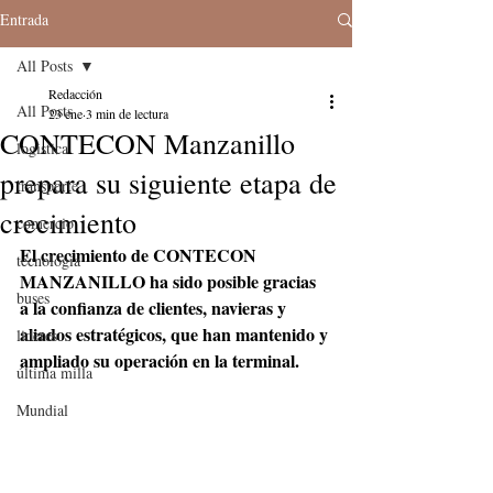
Entrada
All Posts
Redacción
All Posts
23 ene
3 min de lectura
CONTECON Manzanillo
logistica
prepara su siguiente etapa de
transporte
crecimiento
comercio
El crecimiento de CONTECON 
tecnologia
MANZANILLO ha sido posible gracias 
buses
a la confianza de clientes, navieras y 
aliados estratégicos, que han mantenido y 
lideres
ampliado su operación en la terminal. 
última milla
Mundial