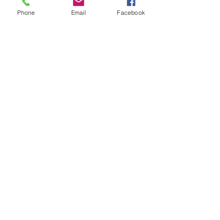
operación
fuga operativa
Phone
Email
Facebook