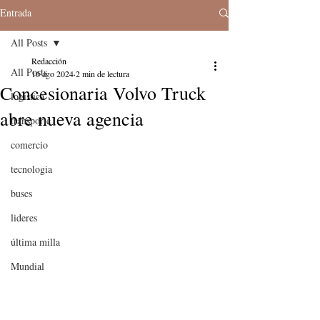
Entrada
All Posts
Redacción
All Posts
16 ago 2024
2 min de lectura
Concesionaria Volvo Truck
logistica
abre nueva agencia
transporte
comercio
tecnologia
buses
lideres
última milla
Mundial