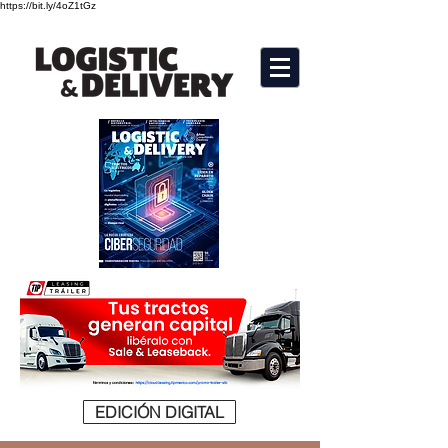
https://bit.ly/4oZ1tGz
EDICIÓN DIGITAL