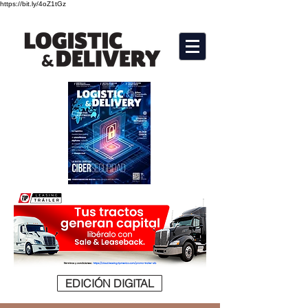
https://bit.ly/4oZ1tGz
EDICIÓN DIGITAL