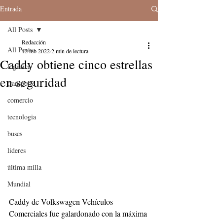
Entrada
All Posts
Redacción
All Posts
12 feb 2022
2 min de lectura
Caddy obtiene cinco estrellas
logistica
en seguridad
transporte
comercio
tecnologia
buses
lideres
última milla
Mundial
Caddy de Volkswagen Vehículos 
Comerciales fue galardonado con la máxima 