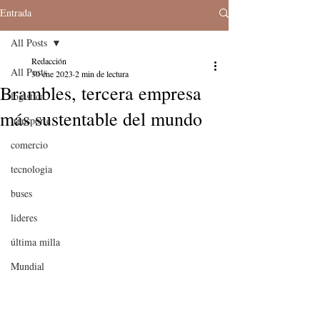
Entrada
All Posts
Redacción
All Posts
30 ene 2023
2 min de lectura
Brambles, tercera empresa
logistica
más sustentable del mundo
transporte
comercio
tecnologia
buses
lideres
última milla
Mundial