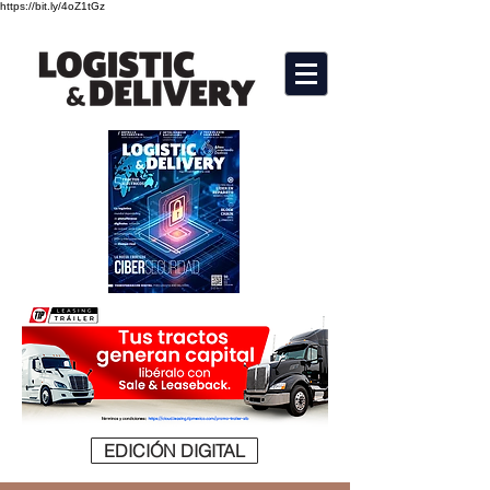
https://bit.ly/4oZ1tGz
EDICIÓN DIGITAL