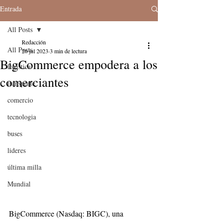
Entrada
All Posts
Redacción
All Posts
26 jul 2023
3 min de lectura
BigCommerce empodera a los
logistica
comerciantes
transporte
comercio
tecnologia
buses
lideres
última milla
Mundial
BigCommerce (Nasdaq: BIGC), una 