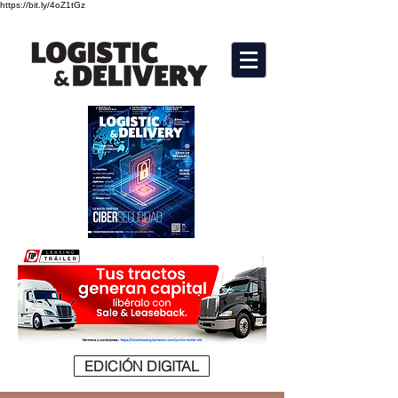
https://bit.ly/4oZ1tGz
EDICIÓN DIGITAL