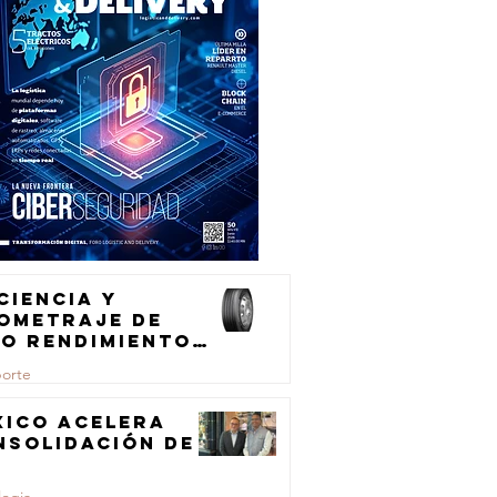
ciencia y
lometraje de
to rendimiento
ra el
porte
ansporte de
rga
xico acelera
nsolidación de