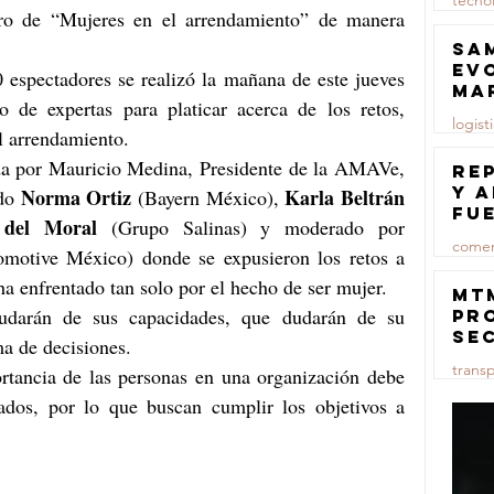
tecno
o de “Mujeres en el arrendamiento” de manera 
23 jul
Sa
ev
 espectadores se realizó la mañana de este jueves 
ma
de expertas para platicar acerca de los retos, 
logist
l arrendamiento. 
da por Mauricio Medina, Presidente de la AMAVe, 
23 jul
Re
y 
Norma Ortiz
Karla Beltrán
do 
 (Bayern México), 
fu
 del Moral
 (Grupo Salinas) y moderado por 
lu
comer
otive México) donde se expusieron los retos a 
ha enfrentado tan solo por el hecho de ser mujer. 
23 jul
MT
udarán de sus capacidades, que dudarán de su 
pr
se
a de decisiones.
co
trans
rtancia de las personas en una organización debe 
ma
ce
ados, por lo que buscan cumplir los objetivos a 
23 jul