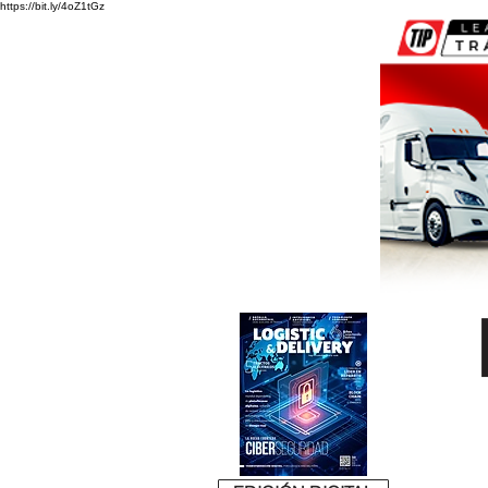
https://bit.ly/4oZ1tGz