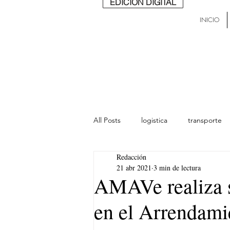
EDICIÓN DIGITAL
INICIO
All Posts
logistica
transporte
Redacción
lideres
última milla
Mund
21 abr 2021
3 min de lectura
AMAVe realiza s
en el Arrendami