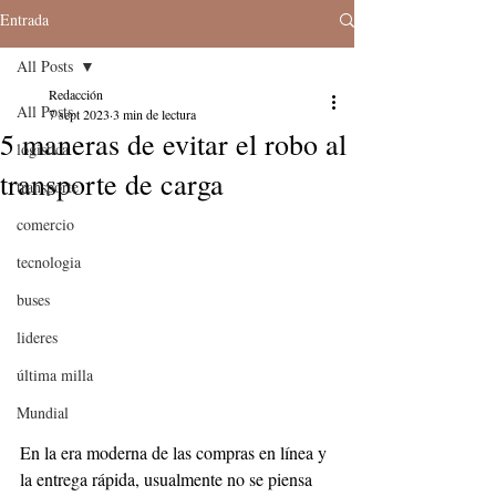
Entrada
All Posts
Redacción
All Posts
7 sept 2023
3 min de lectura
5 maneras de evitar el robo al
logistica
transporte de carga
transporte
comercio
tecnologia
buses
lideres
última milla
Mundial
En la era moderna de las compras en línea y 
la entrega rápida, usualmente no se piensa 