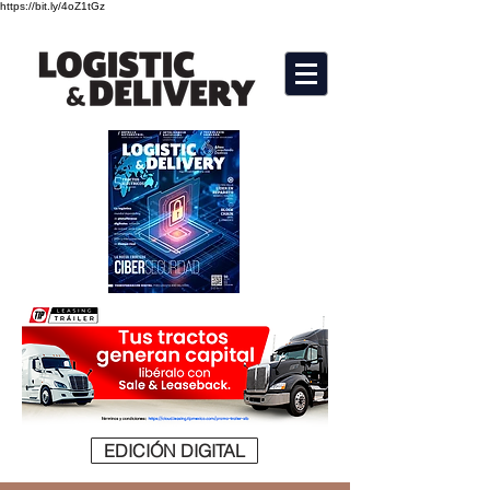
https://bit.ly/4oZ1tGz
EDICIÓN DIGITAL