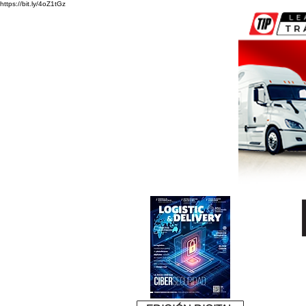
https://bit.ly/4oZ1tGz