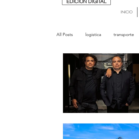
EDICIÓN DIGITAL
INICIO
All Posts
logistica
transporte
buses
lideres
última mill