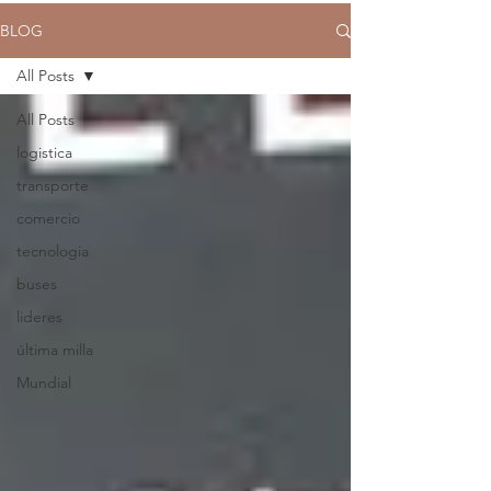
BLOG
All Posts
All Posts
logistica
transporte
comercio
tecnologia
buses
lideres
última milla
Mundial