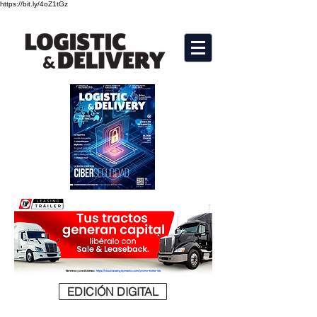
https://bit.ly/4oZ1tGz
EDICIÓN DIGITAL