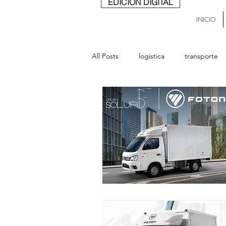
EDICIÓN DIGITAL
INICIO
All Posts
logistica
transporte
buses
lideres
última mill