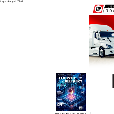
https://bit.ly/4oZ1tGz