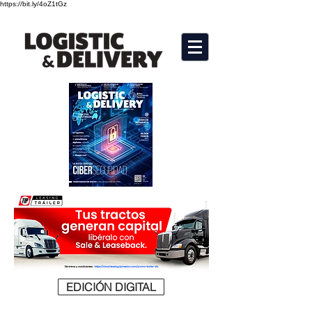
https://bit.ly/4oZ1tGz
EDICIÓN DIGITAL