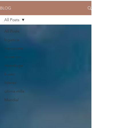
BLOG
All Posts
All Posts
logistica
transporte
comercio
tecnologia
buses
lideres
última milla
Mundial