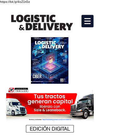
https://bit.ly/4oZ1tGz
EDICIÓN DIGITAL