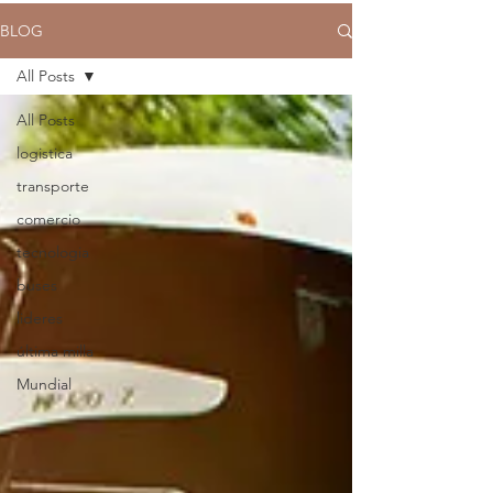
BLOG
All Posts
All Posts
logistica
transporte
comercio
tecnologia
buses
lideres
última milla
Mundial