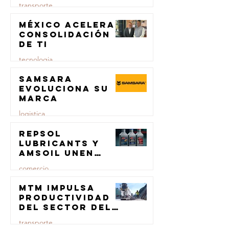
transporte
para el
transporte de
México acelera
23 jul
carga
consolidación
de TI
tecnologia
Samsara
23 jul
evoluciona su
marca
logistica
Repsol
23 jul
Lubricants y
AMSOIL unen
fuerzas en
comercio
lubricación
eólica
MTM impulsa
23 jul
productividad
del sector del
concreto con
transporte
manufactura