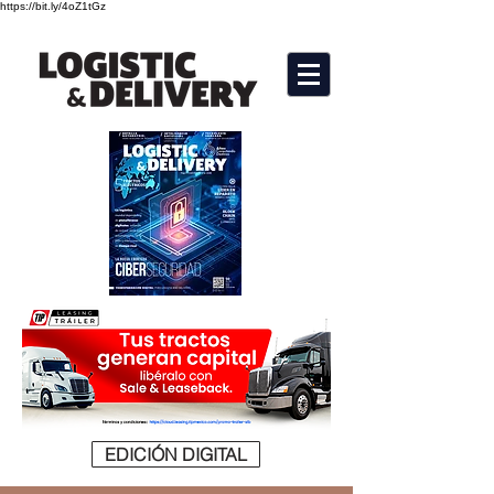
https://bit.ly/4oZ1tGz
EDICIÓN DIGITAL