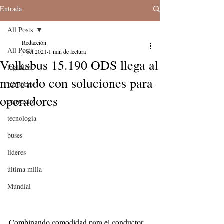
Entrada
All Posts
Redacción
All Posts
7 oct 2021
1 min de lectura
Volksbus 15.190 ODS llega al
logistica
mercado con soluciones para
transporte
operadores
comercio
tecnologia
buses
lideres
última milla
Mundial
Combinando comodidad para el conductor 