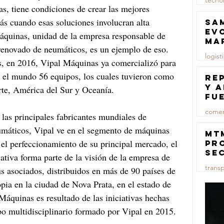
tecno
s, tiene condiciones de crear las mejores 
23 jul
s cuando esas soluciones involucran alta 
Sa
ev
áquinas, unidad de la empresa responsable de 
ma
 renovado de neumáticos, es un ejemplo de eso. 
logist
s, en 2016, Vipal Máquinas ya comercializó para 
o el mundo 56 equipos, los cuales tuvieron como 
23 jul
Re
y 
rte, América del Sur y Oceanía. 
fu
lu
comer
las principales fabricantes mundiales de 
umáticos, Vipal ve en el segmento de máquinas 
23 jul
MT
 el perfeccionamiento de su principal mercado, el 
pr
se
ativa forma parte de la visión de la empresa de 
co
trans
us asociados, distribuidos en más de 90 países de 
ma
ce
pia en la ciudad de Nova Prata, en el estado de 
23 jul
Máquinas es resultado de las iniciativas hechas 
po multidisciplinario formado por Vipal en 2015.