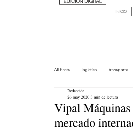
EDICIÓN DIGITAL
INICIO
All Posts
logistica
transporte
Redacción
lideres
última milla
Mund
26 may 2020
3 min de lectura
Vipal Máquinas 
mercado interna