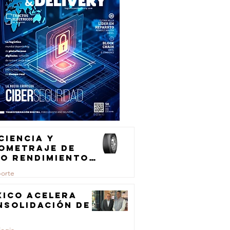
ciencia y
lometraje de
to rendimiento
ra el
porte
ansporte de
rga
xico acelera
nsolidación de