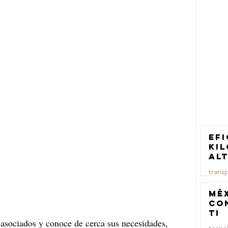
Efi
ki
al
pa
trans
tr
ca
23 jul
Mé
co
TI
 asociados y conoce de cerca sus necesidades, 