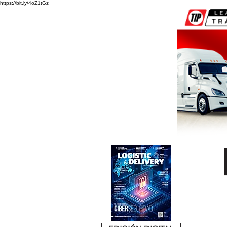
https://bit.ly/4oZ1tGz