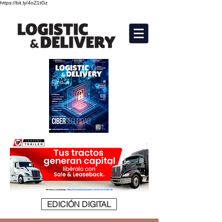
https://bit.ly/4oZ1tGz
EDICIÓN DIGITAL