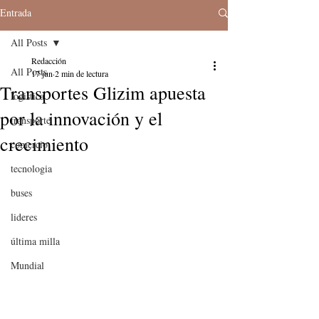
Entrada
All Posts
Redacción
All Posts
17 jun
2 min de lectura
Transportes Glizim apuesta
logistica
por la innovación y el
transporte
crecimiento
comercio
tecnologia
buses
lideres
última milla
Mundial