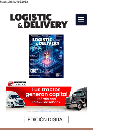
https://bit.ly/4oZ1tGz
EDICIÓN DIGITAL