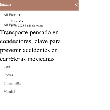
Entrada
All Posts
Redacción
All Posts
11 jul 2023
3 min de lectura
Transporte pensado en
logistica
conductores, clave para
transporte
prevenir accidentes en
comercio
carreteras mexicanas
tecnologia
buses
lideres
última milla
Mundial