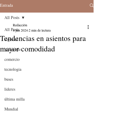
Entrada
All Posts
Redacción
All Posts
6 jun 2024
2 min de lectura
Tendencias en asientos para
logistica
mayor comodidad
transporte
comercio
tecnologia
buses
lideres
última milla
Mundial