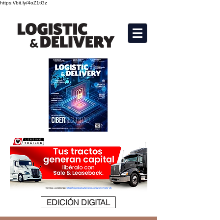
https://bit.ly/4oZ1tGz
EDICIÓN DIGITAL