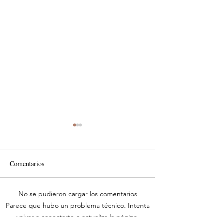
Comentarios
No se pudieron cargar los comentarios
MTM impulsa productividad
Reafirma su comp
Parece que hubo un problema técnico. Intenta
del sector del concreto con
con el desarrollo d
volver a conectarte o actualiza la página.