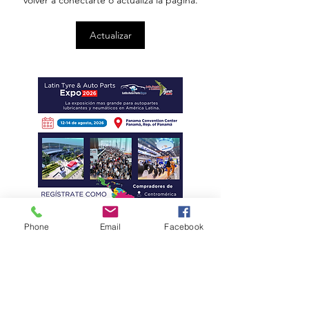
manufactura certificada
transporte comerci
Actualizar
Phone
Email
Facebook