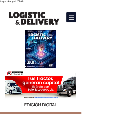
https://bit.ly/4oZ1tGz
EDICIÓN DIGITAL