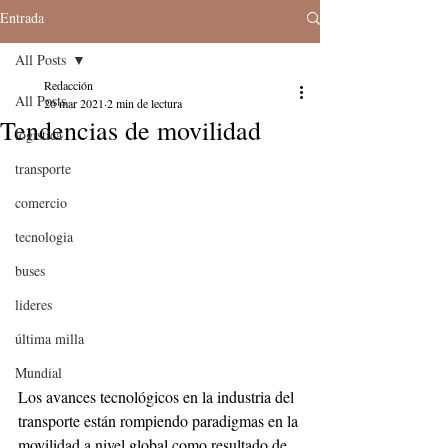
Entrada
All Posts
Redacción
All Posts
26 mar 2021
2 min de lectura
Tendencias de movilidad
logistica
transporte
comercio
tecnologia
buses
lideres
última milla
Mundial
Los avances tecnológicos en la industria del 
transporte están rompiendo paradigmas en la 
movilidad a nivel global como resultado de 