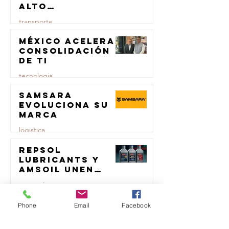
alto
rendimiento
transporte
para el
transporte de
México acelera
23 jul
carga
consolidación
de TI
tecnologia
Samsara
23 jul
evoluciona su
marca
logistica
Repsol
23 jul
Lubricants y
AMSOIL unen
fuerzas en
comercio
lubricación
eólica
MTM impulsa
23 jul
Phone
Email
Facebook
productividad
del sector del