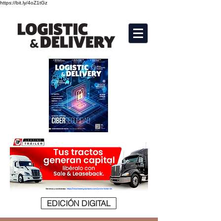
https://bit.ly/4oZ1tGz
EDICIÓN DIGITAL