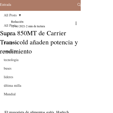
Entrada
All Posts
Redacción
All Posts
12 oct 2021
2 min de lectura
Supra 850MT de Carrier
logistica
Transicold añaden potencia y
transporte
rendimiento
comercio
tecnologia
buses
lideres
última milla
Mundial
El mayorista de alimentos galés, Harlech 