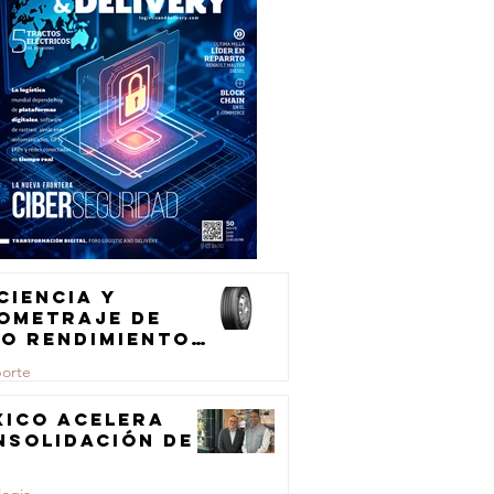
ciencia y
lometraje de
to rendimiento
ra el
porte
ansporte de
rga
xico acelera
nsolidación de