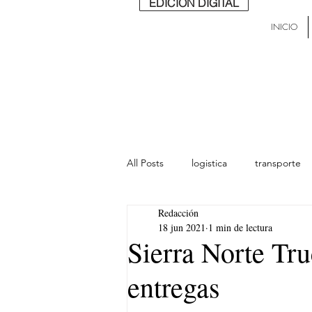
EDICIÓN DIGITAL
INICIO
All Posts
logistica
transporte
Redacción
lideres
última milla
Mund
18 jun 2021
1 min de lectura
Sierra Norte Tru
entregas