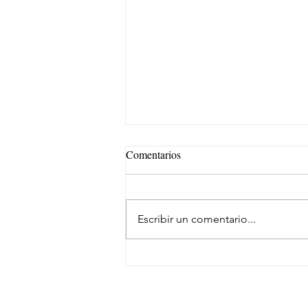
Comentarios
Escribir un comentario...
Eficiencia y kilometraje de alto
rendimiento para el transporte de
carga