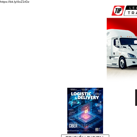
https://bit.ly/4oZ1tGz