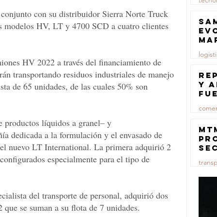
tecno
conjunto con su distribuidor Sierra Norte Truck 
23 jul
Sa
os modelos HV, LT y 4700 SCD a cuatro clientes 
ev
ma
logist
miones HV 2022 a través del financiamiento de 
arán transportando residuos industriales de manejo 
23 jul
Re
y 
nsta de 65 unidades, de las cuales 50% son 
fu
lu
comer
 productos líquidos a granel– y 
23 jul
MT
 dedicada a la formulación y el envasado de 
pr
el nuevo LT International. La primera adquirió 2 
se
co
configurados especialmente para el tipo de 
trans
ma
ce
23 jul
cialista del transporte de personal, adquirió dos 
que se suman a su flota de 7 unidades.