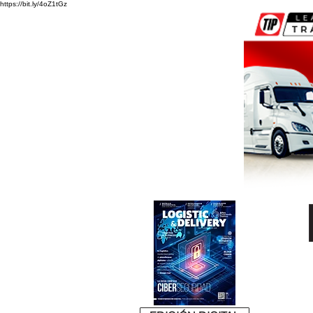
https://bit.ly/4oZ1tGz