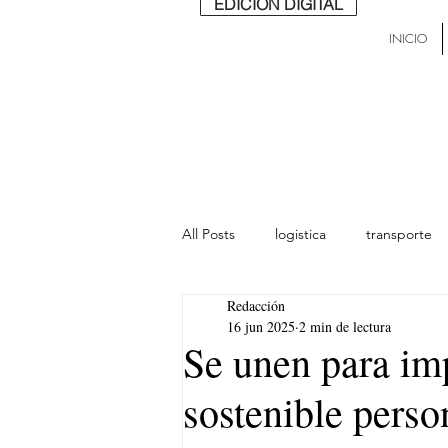
EDICIÓN DIGITAL
INICIO
All Posts
logistica
transporte
Redacción
lideres
última milla
Mund
16 jun 2025
2 min de lectura
Se unen para im
sostenible perso