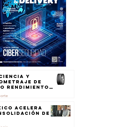
ciencia y
lometraje de
to rendimiento
ra el
porte
ansporte de
rga
xico acelera
nsolidación de