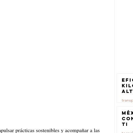
Efi
ki
al
pa
trans
tr
ca
23 jul
Mé
co
TI
ulsar prácticas sostenibles y acompañar a las 