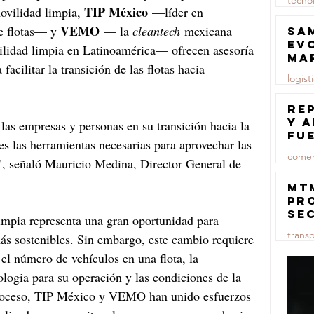
tecno
TIP México
ovilidad limpia, 
 —líder en 
23 jul
VEMO
e flotas— y 
 — la 
cleantech
 mexicana 
Sa
ev
ovilidad limpia en Latinoamérica— ofrecen asesoría 
ma
facilitar la transición de las flotas hacia 
logist
23 jul
Re
y 
las empresas y personas en su transición hacia la 
fu
es las herramientas necesarias para aprovechar las 
lu
comer
s", señaló Mauricio Medina, Director General de 
23 jul
MT
pr
se
limpia representa una gran oportunidad para 
co
trans
más sostenibles. Sin embargo, este cambio requiere 
ma
ce
el número de vehículos en una flota, la 
23 jul
nologia para su operación y las condiciones de la 
e proceso, TIP México y VEMO han unido esfuerzos 