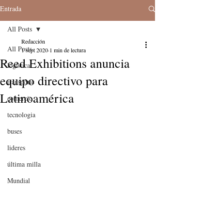
Entrada
All Posts
Redacción
All Posts
1 sept 2020
1 min de lectura
Reed Exhibitions anuncia
logistica
equipo directivo para
transporte
Latinoamérica
comercio
tecnologia
buses
lideres
última milla
Mundial