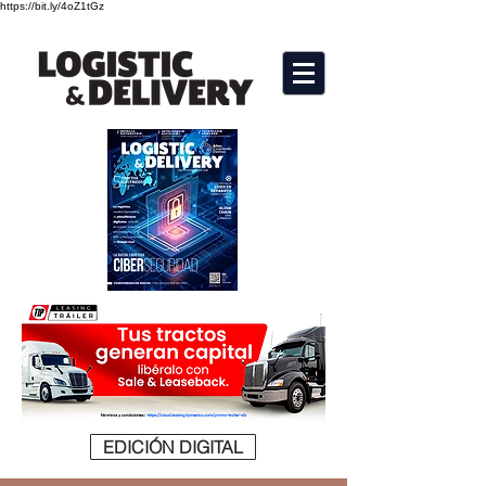
https://bit.ly/4oZ1tGz
EDICIÓN DIGITAL