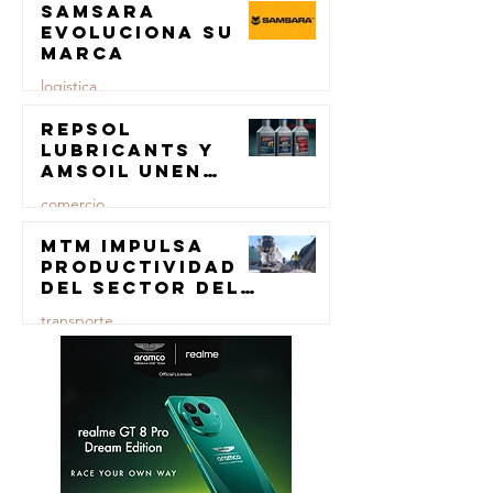
Samsara
23 jul
evoluciona su
marca
logistica
Repsol
23 jul
Lubricants y
AMSOIL unen
fuerzas en
comercio
lubricación
eólica
MTM impulsa
23 jul
productividad
del sector del
concreto con
transporte
manufactura
certificada
23 jul