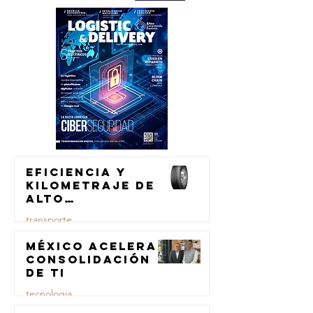
Eficiencia y
kilometraje de
alto
rendimiento
transporte
para el
transporte de
México acelera
23 jul
carga
consolidación
de TI
tecnologia