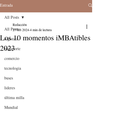
Entrada
All Posts
Redacción
All Posts
27 feb 2024
4 min de lectura
Los 10 momentos iMBAtibles
logistica
2023
transporte
comercio
tecnologia
buses
lideres
última milla
Mundial