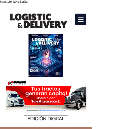
https://bit.ly/4oZ1tGz
EDICIÓN DIGITAL