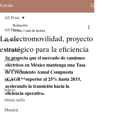
Entrada
All Posts
Redacción
All Posts
29 ene
3 min de lectura
La electromovilidad, proyecto
logistica
estratégico para la eficiencia
transporte
Se proyecta que el mercado de camiones 
comercio
eléctricos en México mantenga una Tasa 
tecnologia
de Crecimiento Anual Compuesta 
(CAGR**superior al 25% hasta 2033, 
buses
acelerando la transición hacia la 
lideres
eficiencia operativa.
última milla
Mundial