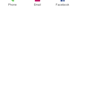
manufactura certificada
transporte comerci
Phone
Email
Facebook