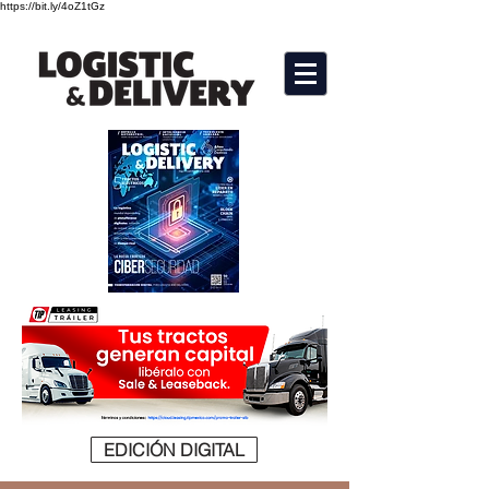
https://bit.ly/4oZ1tGz
EDICIÓN DIGITAL