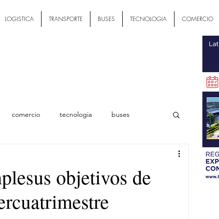
LOGISTICA
TRANSPORTE
BUSES
TECNOLOGIA
COMERCIO
comercio
tecnologia
buses
ial
lesus objetivos de
ercuatrimestre