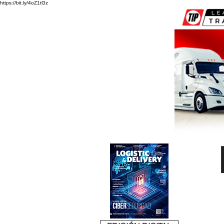
https://bit.ly/4oZ1tGz