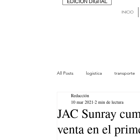
EDICIÓN DIGITAL
INICIO
All Posts
logistica
transporte
Redacción
lideres
última milla
Mund
10 mar 2021
2 min de lectura
JAC Sunray cump
venta en el prim