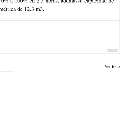
e 0% a 100% en 2.5 horas, ademássu capacidad de 
umétrica de 12.3 m3.
Ver todo