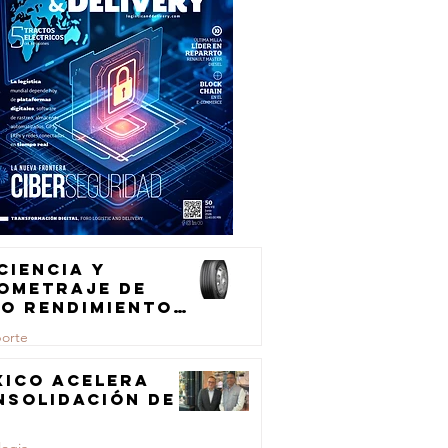
ciencia y
lometraje de
to rendimiento
ra el
porte
ansporte de
rga
xico acelera
nsolidación de