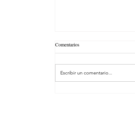
Comentarios
Escribir un comentario...
Samsara evoluciona su marca
SUSCRÍBETE