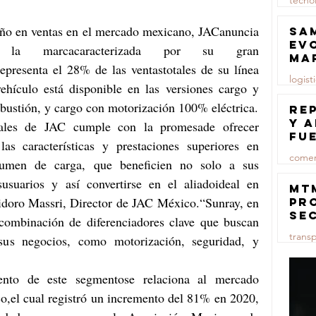
tecno
23 jul
ño en ventas en el mercado mexicano, JACanuncia 
Sa
ev
a marcacaracterizada por su gran 
ma
epresenta el 28% de las ventastotales de su línea 
logist
ehículo está disponible en las versiones cargo y 
bustión, y cargo con motorización 100% eléctrica.
23 jul
Re
y 
ales de JAC cumple con la promesade ofrecer 
fu
as características y prestaciones superiores en 
lu
comer
umen de carga, que beneficien no solo a sus 
usuarios y así convertirse en el aliadoideal en 
23 jul
MT
idoro Massri, Director de JAC México.“Sunray, en 
pr
se
a combinación de diferenciadores clave que buscan 
co
trans
us negocios, como motorización, seguridad, y 
ma
ce
23 jul
ento de este segmentose relaciona al mercado 
o,el cual registró un incremento del 81% en 2020, 