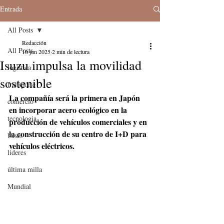
Entrada
All Posts
Redacción
All Posts
16 jun 2025
2 min de lectura
Isuzu impulsa la movilidad
logistica
sostenible
transporte
La compañía será la primera en Japón 
comercio
en incorporar acero ecológico en la 
tecnologia
producción de vehículos comerciales y en 
la construcción de su centro de I+D para 
buses
vehículos eléctricos. 
lideres
última milla
Mundial