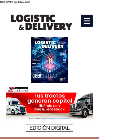
https://bit.ly/4oZ1tGz
EDICIÓN DIGITAL