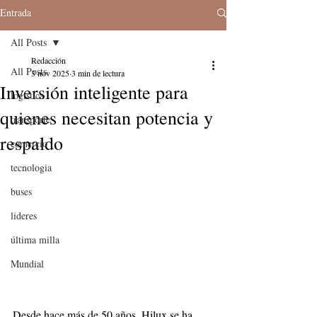
Entrada
All Posts
Redacción
All Posts
3 nov 2025
3 min de lectura
Inversión inteligente para
logistica
quienes necesitan potencia y
transporte
respaldo
comercio
tecnologia
buses
lideres
última milla
Mundial
Desde hace más de 50 años, Hilux se ha 