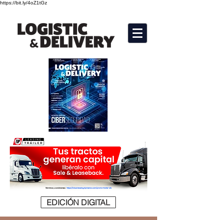
https://bit.ly/4oZ1tGz
EDICIÓN DIGITAL