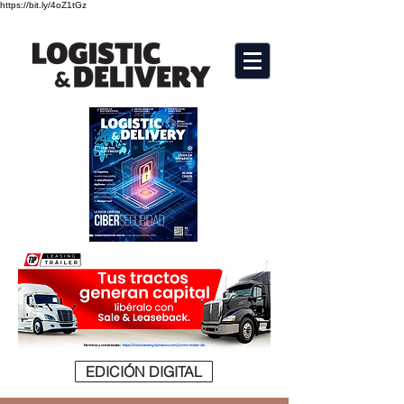
https://bit.ly/4oZ1tGz
EDICIÓN DIGITAL