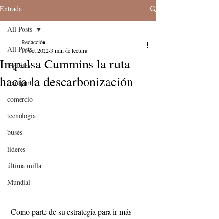
Entrada
All Posts
Redacción
All Posts
11 oct 2022
3 min de lectura
Impulsa Cummins la ruta
logistica
hacia la descarbonización
transporte
comercio
tecnologia
buses
lideres
última milla
Mundial
 Como parte de su estrategia para ir más 